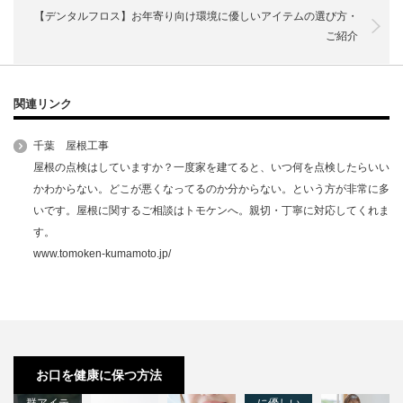
【デンタルフロス】お年寄り向け環境に優しいアイテムの選び方・
ご紹介
関連リンク
千葉 屋根工事
屋根の点検はしていますか？一度家を建てると、いつ何を点検したらいい
かわからない。どこが悪くなってるのか分からない。という方が非常に多
いです。屋根に関するご相談はトモケンへ。親切・丁寧に対応してくれま
す。
www.tomoken-kumamoto.jp/
【歯ブラ
【デンタ
シ】お年
ルフロ
寄り向け
ス】女性
お口を健康に保つ方法
機能性抜
向け環境