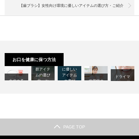
【歯ブラシ】女性向け環境に優しいアイテムの選び方・ご紹介
【歯ブラ
【デンタ
シ】お年
ルフロ
寄り向け
ス】女性
お口を健康に保つ方法
機能性抜
向け環境
群アイテ
に優しい
ムの選び
アイテム
ドライマ
虫歯の予
方・ご
の選び
歯周病の
ウスの原
防治療
紹…
方・…
予防治療
因
PAGE TOP